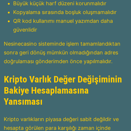
Büyük küçük harf düzeni korunmalıdır
Kopyalama sırasında boşluk oluşmamalıdır
QR kod kullanımı manuel yazımdan daha
güvenlidir
Nesinecasino sisteminde işlem tamamlandıktan
sonra geri dönüş mümkün olmadığından adres
doğrulaması gönderimden önce yapılmalıdır.
Kripto Varlık Değer Değişiminin
Bakiye Hesaplamasına
Yansıması
Kripto varlıkların piyasa değeri sabit değildir ve
hesapta görülen para karşılığı zaman içinde