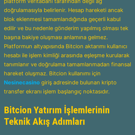
platform veritabanı tarafından değil ağ
doğrulamasıyla belirlenir. Hesap hareketi ancak
blok eklenmesi tamamlandığında geçerli kabul
edilir ve bu nedenle gönderim yapılmış olması tek
başına bakiye oluşması anlamına gelmez.
Platformun altyapısında Bitcion aktarımı kullanıcı
hesabı ile işlem kimliği arasında eşleşme kurularak
tanımlanır ve doğrulama tamamlanmadan finansal
hareket oluşmaz. Bitcion kullanımı için
Nesinecasino
giriş adresinde bulunan kripto
transfer ekranı işlem başlangıç noktasıdır.
Bitcion Yatırım İşlemlerinin
Teknik Akış Adımları