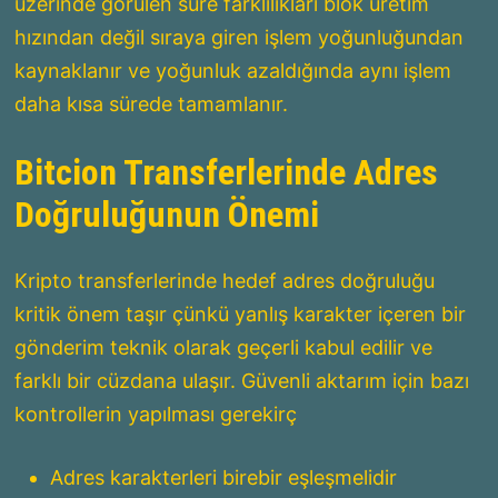
üzerinde görülen süre farklılıkları blok üretim
hızından değil sıraya giren işlem yoğunluğundan
kaynaklanır ve yoğunluk azaldığında aynı işlem
daha kısa sürede tamamlanır.
Bitcion Transferlerinde Adres
Doğruluğunun Önemi
Kripto transferlerinde hedef adres doğruluğu
kritik önem taşır çünkü yanlış karakter içeren bir
gönderim teknik olarak geçerli kabul edilir ve
farklı bir cüzdana ulaşır. Güvenli aktarım için bazı
kontrollerin yapılması gerekirç
Adres karakterleri birebir eşleşmelidir