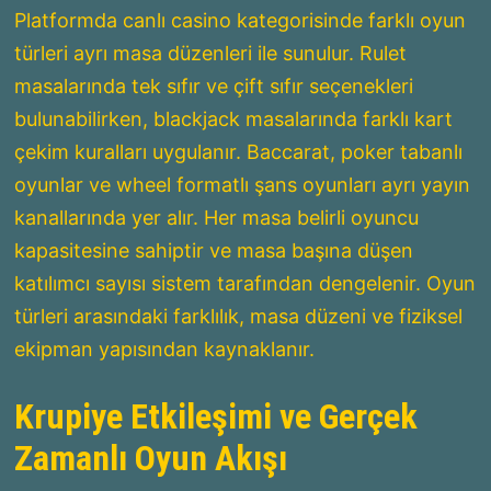
Platformda canlı casino kategorisinde farklı oyun
türleri ayrı masa düzenleri ile sunulur. Rulet
masalarında tek sıfır ve çift sıfır seçenekleri
bulunabilirken, blackjack masalarında farklı kart
çekim kuralları uygulanır. Baccarat, poker tabanlı
oyunlar ve wheel formatlı şans oyunları ayrı yayın
kanallarında yer alır. Her masa belirli oyuncu
kapasitesine sahiptir ve masa başına düşen
katılımcı sayısı sistem tarafından dengelenir. Oyun
türleri arasındaki farklılık, masa düzeni ve fiziksel
ekipman yapısından kaynaklanır.
Krupiye Etkileşimi ve Gerçek
Zamanlı Oyun Akışı