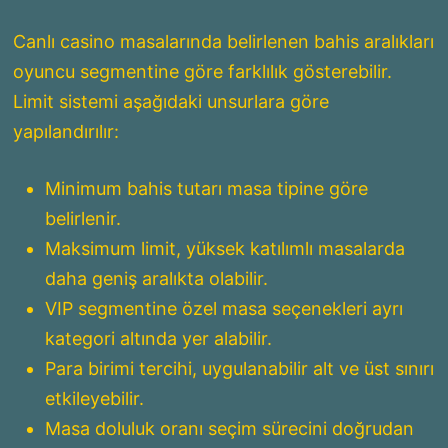
Canlı casino masalarında belirlenen bahis aralıkları
oyuncu segmentine göre farklılık gösterebilir.
Limit sistemi aşağıdaki unsurlara göre
yapılandırılır:
Minimum bahis tutarı masa tipine göre
belirlenir.
Maksimum limit, yüksek katılımlı masalarda
daha geniş aralıkta olabilir.
VIP segmentine özel masa seçenekleri ayrı
kategori altında yer alabilir.
Para birimi tercihi, uygulanabilir alt ve üst sınırı
etkileyebilir.
Masa doluluk oranı seçim sürecini doğrudan