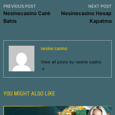
Yazı
Previous
N
PREVIOUS POST
NEXT POST
post:
p
Nesinecasino Canlı
Nesinecasino Hesap
gezinmesi
Bahis
Kapatma
nesine casino
View all posts by nesine casino
→
YOU MIGHT ALSO LIKE