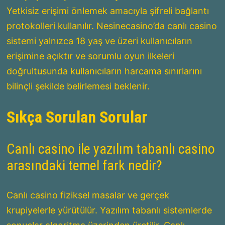
Yetkisiz erişimi önlemek amacıyla şifreli bağlantı
protokolleri kullanılır. Nesinecasino’da canlı casino
sistemi yalnızca 18 yaş ve üzeri kullanıcıların
erişimine açıktır ve sorumlu oyun ilkeleri
doğrultusunda kullanıcıların harcama sınırlarını
bilinçli şekilde belirlemesi beklenir.
Sıkça Sorulan Sorular
Canlı casino ile yazılım tabanlı casino
arasındaki temel fark nedir?
Canlı casino fiziksel masalar ve gerçek
krupiyelerle yürütülür. Yazılım tabanlı sistemlerde