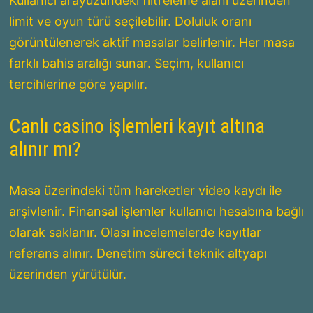
Kullanıcı arayüzündeki filtreleme alanı üzerinden
limit ve oyun türü seçilebilir. Doluluk oranı
görüntülenerek aktif masalar belirlenir. Her masa
farklı bahis aralığı sunar. Seçim, kullanıcı
tercihlerine göre yapılır.
Canlı casino işlemleri kayıt altına
alınır mı?
Masa üzerindeki tüm hareketler video kaydı ile
arşivlenir. Finansal işlemler kullanıcı hesabına bağlı
olarak saklanır. Olası incelemelerde kayıtlar
referans alınır. Denetim süreci teknik altyapı
üzerinden yürütülür.