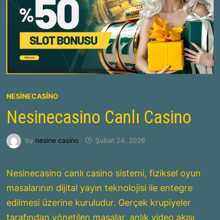
NESINECASINO
Nesinecasino Canlı Casino
by
nesine casino
Şubat 24, 2026
Nesinecasino canlı casino sistemi, fiziksel oyun
masalarının dijital yayın teknolojisi ile entegre
edilmesi üzerine kuruludur. Gerçek krupiyeler
tarafından yönetilen masalar, anlık video akışı