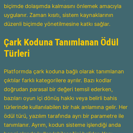
biçimde dolaşımda kalmasını önlemek amacıyla
uygulanır. Zaman kısıtı, sistem kaynaklarının
düzenli biçimde yönetilmesine katkı sağlar.
Çark Koduna Tanımlanan Ödül
Türleri
Platformda çark koduna bağlı olarak tanımlanan
çıktılar farklı kategorilere ayrılır. Bazı kodlar
doğrudan parasal bir değeri temsil ederken,
bazıları oyun içi dönüş hakkı veya belirli bahis
türlerinde kullanılabilen bir hak anlamına gelir. Her
ödül türü, yazılım tarafında ayrı bir parametre ile
tanımlanır. Ayrım, kodun sisteme işlendiği anda