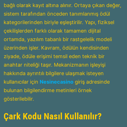
bağlı olarak kayıt altına alınır. Ortaya çıkan değer,
sistem tarafından önceden tanımlanmış ödül
kategorilerinden biriyle eşleştirilir. Yapı, fiziksel
çekilişlerden farklı olarak tamamen dijital
ortamda, yazılım tabanlı bir rastgelelik modeli
üzerinden işler. Kavram, ödülün kendisinden
ziyade, ödüle erişimi temsil eden teknik bir
anahtar niteliği taşır. Mekanizmanın işleyişi
hakkında ayrıntılı bilgilere ulaşmak isteyen
kullanıcılar için
Nesinecasino
giriş adresinde
bulunan bilgilendirme metinleri örnek
gösterilebilir.
Çark Kodu Nasıl Kullanılır?