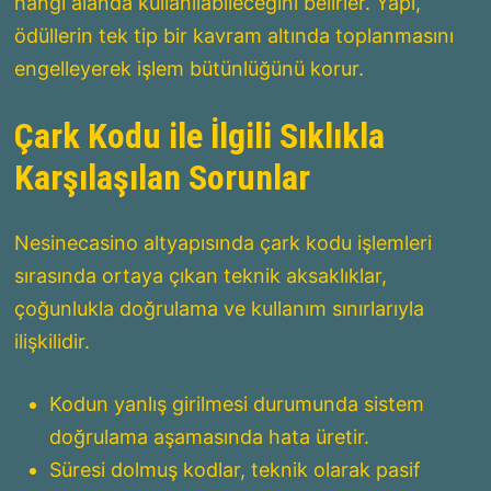
hangi alanda kullanılabileceğini belirler. Yapı,
ödüllerin tek tip bir kavram altında toplanmasını
engelleyerek işlem bütünlüğünü korur.
Çark Kodu ile İlgili Sıklıkla
Karşılaşılan Sorunlar
Nesinecasino altyapısında çark kodu işlemleri
sırasında ortaya çıkan teknik aksaklıklar,
çoğunlukla doğrulama ve kullanım sınırlarıyla
ilişkilidir.
Kodun yanlış girilmesi durumunda sistem
doğrulama aşamasında hata üretir.
Süresi dolmuş kodlar, teknik olarak pasif