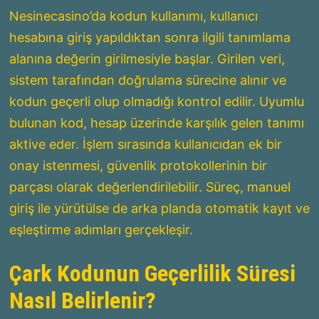
Nesinecasino’da kodun kullanımı, kullanıcı
hesabına giriş yapıldıktan sonra ilgili tanımlama
alanına değerin girilmesiyle başlar. Girilen veri,
sistem tarafından doğrulama sürecine alınır ve
kodun geçerli olup olmadığı kontrol edilir. Uyumlu
bulunan kod, hesap üzerinde karşılık gelen tanımı
aktive eder. İşlem sırasında kullanıcıdan ek bir
onay istenmesi, güvenlik protokollerinin bir
parçası olarak değerlendirilebilir. Süreç, manuel
giriş ile yürütülse de arka planda otomatik kayıt ve
eşleştirme adımları gerçekleşir.
Çark Kodunun Geçerlilik Süresi
Nasıl Belirlenir?