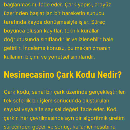
bağlanmasını ifade eder. Çark yapısı, arayüz
üzerinden başlatılan bir hareketin sunucu
tarafında kayda dönüşmesiyle işler. Süreç
boyunca oluşan kayıtlar, teknik kurallar
doğrultusunda sınıflandırılır ve izlenebilir hale
getirilir. İnceleme konusu, bu mekanizmanın
kullanım biçimi ve yönetsel sınırlarıdır.
Nesinecasino Çark Kodu Nedir?
Çark kodu, sanal bir çark üzerinde gerçekleştirilen
tek seferlik bir işlem sonucunda oluşturulan
sayısal veya alfa sayısal değeri ifade eder. Kod,
çarkın her çevrilmesinde ayrı bir algoritmik üretim
sürecinden geçer ve sonuç, kullanıcı hesabına