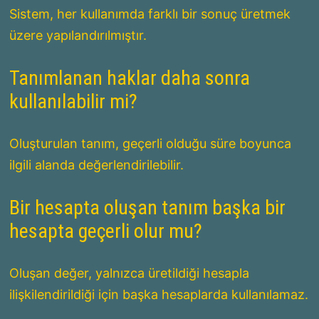
Sistem, her kullanımda farklı bir sonuç üretmek
üzere yapılandırılmıştır.
Tanımlanan haklar daha sonra
kullanılabilir mi?
Oluşturulan tanım, geçerli olduğu süre boyunca
ilgili alanda değerlendirilebilir.
Bir hesapta oluşan tanım başka bir
hesapta geçerli olur mu?
Oluşan değer, yalnızca üretildiği hesapla
ilişkilendirildiği için başka hesaplarda kullanılamaz.